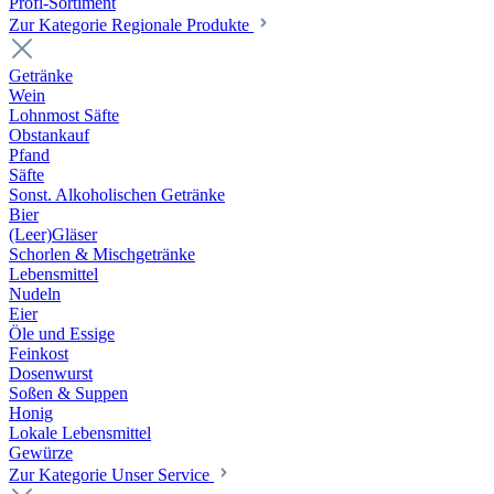
Profi-Sortiment
Zur Kategorie Regionale Produkte
Getränke
Wein
Lohnmost Säfte
Obstankauf
Pfand
Säfte
Sonst. Alkoholischen Getränke
Bier
(Leer)Gläser
Schorlen & Mischgetränke
Lebensmittel
Nudeln
Eier
Öle und Essige
Feinkost
Dosenwurst
Soßen & Suppen
Honig
Lokale Lebensmittel
Gewürze
Zur Kategorie Unser Service