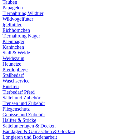
Tauben
Papageien
Tiernahrung Wildtier
Wildvogelfutter
Igelfuttter
Eichhörnchen
Tiernahrung Nager
Kleinnager
Kaninchen
Stall & Weide
Weidezaun
Heunetze
Pferdepflege
Stallbedarf
Waschservice
Einstreu
Tierbedarf Pferd
Sättel und Zubehör
Trensen und Zubehör
Fliegenschutz
Gebisse und Zubehör
Halfter & Stricke
Sattelunterlagen & Decken
Bandagen & Gamaschen & Glocken
Longieren und Bodenarbeit