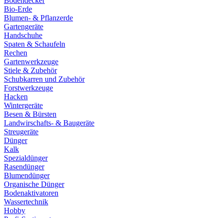
Bodendecker
Bio-Erde
Blumen- & Pflanzerde
Gartengeräte
Handschuhe
Spaten & Schaufeln
Rechen
Gartenwerkzeuge
Stiele & Zubehör
Schubkarren und Zubehör
Forstwerkzeuge
Hacken
Wintergeräte
Besen & Bürsten
Landwirschafts- & Baugeräte
Streugeräte
Dünger
Kalk
Spezialdünger
Rasendünger
Blumendünger
Organische Dünger
Bodenaktivatoren
Wassertechnik
Hobby