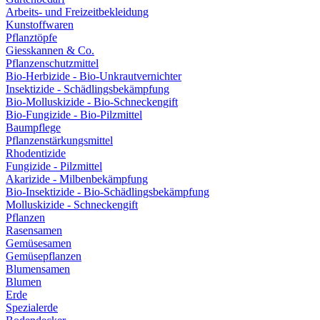
Arbeits- und Freizeitbekleidung
Kunstoffwaren
Pflanztöpfe
Giesskannen & Co.
Pflanzenschutzmittel
Bio-Herbizide - Bio-Unkrautvernichter
Insektizide - Schädlingsbekämpfung
Bio-Molluskizide - Bio-Schneckengift
Bio-Fungizide - Bio-Pilzmittel
Baumpflege
Pflanzenstärkungsmittel
Rhodentizide
Fungizide - Pilzmittel
Akarizide - Milbenbekämpfung
Bio-Insektizide - Bio-Schädlingsbekämpfung
Molluskizide - Schneckengift
Pflanzen
Rasensamen
Gemüsesamen
Gemüsepflanzen
Blumensamen
Blumen
Erde
Spezialerde