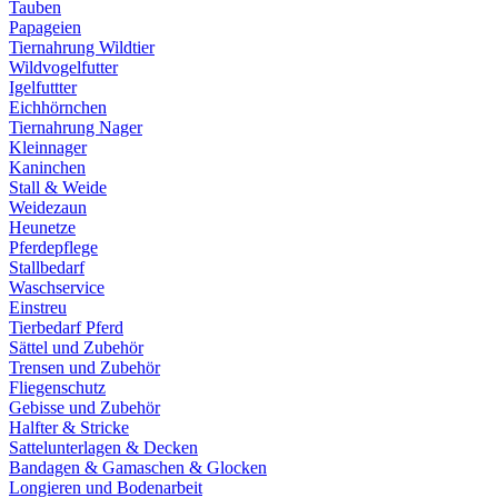
Tauben
Papageien
Tiernahrung Wildtier
Wildvogelfutter
Igelfuttter
Eichhörnchen
Tiernahrung Nager
Kleinnager
Kaninchen
Stall & Weide
Weidezaun
Heunetze
Pferdepflege
Stallbedarf
Waschservice
Einstreu
Tierbedarf Pferd
Sättel und Zubehör
Trensen und Zubehör
Fliegenschutz
Gebisse und Zubehör
Halfter & Stricke
Sattelunterlagen & Decken
Bandagen & Gamaschen & Glocken
Longieren und Bodenarbeit