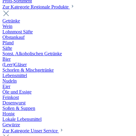
Profi-Sortiment
Zur Kategorie Regionale Produkte
Getränke
Wein
Lohnmost Säfte
Obstankauf
Pfand
Säfte
Sonst. Alkoholischen Getränke
Bier
(Leer)Gläser
Schorlen & Mischgetränke
Lebensmittel
Nudeln
Eier
Öle und Essige
Feinkost
Dosenwurst
Soßen & Suppen
Honig
Lokale Lebensmittel
Gewürze
Zur Kategorie Unser Service