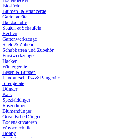
Bodendecker
Bio-Erde
Blumen- & Pflanzerde
Gartengeräte
Handschuhe
Spaten & Schaufeln
Rechen
Gartenwerkzeuge
Stiele & Zubehör
Schubkarren und Zubehör
Forstwerkzeuge
Hacken
Wintergeräte
Besen & Bürsten
Landwirschafts- & Baugeräte
Streugeräte
Dünger
Kalk
Spezialdünger
Rasendünger
Blumendünger
Organische Dünger
Bodenaktivatoren
Wassertechnik
Hobby