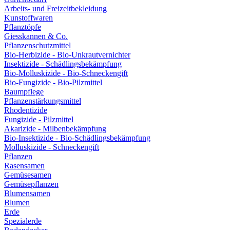
Arbeits- und Freizeitbekleidung
Kunstoffwaren
Pflanztöpfe
Giesskannen & Co.
Pflanzenschutzmittel
Bio-Herbizide - Bio-Unkrautvernichter
Insektizide - Schädlingsbekämpfung
Bio-Molluskizide - Bio-Schneckengift
Bio-Fungizide - Bio-Pilzmittel
Baumpflege
Pflanzenstärkungsmittel
Rhodentizide
Fungizide - Pilzmittel
Akarizide - Milbenbekämpfung
Bio-Insektizide - Bio-Schädlingsbekämpfung
Molluskizide - Schneckengift
Pflanzen
Rasensamen
Gemüsesamen
Gemüsepflanzen
Blumensamen
Blumen
Erde
Spezialerde