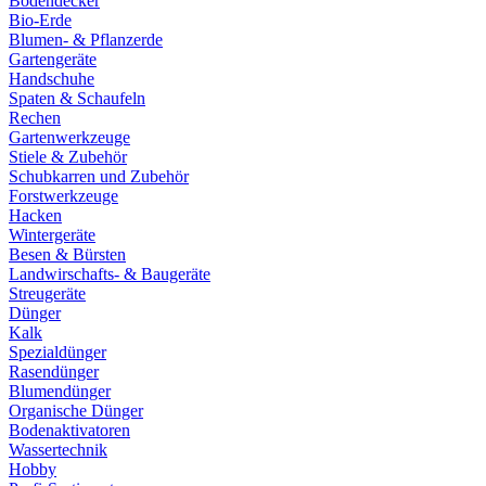
Bodendecker
Bio-Erde
Blumen- & Pflanzerde
Gartengeräte
Handschuhe
Spaten & Schaufeln
Rechen
Gartenwerkzeuge
Stiele & Zubehör
Schubkarren und Zubehör
Forstwerkzeuge
Hacken
Wintergeräte
Besen & Bürsten
Landwirschafts- & Baugeräte
Streugeräte
Dünger
Kalk
Spezialdünger
Rasendünger
Blumendünger
Organische Dünger
Bodenaktivatoren
Wassertechnik
Hobby