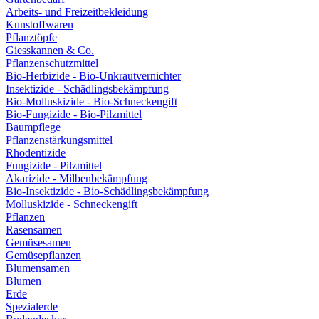
Arbeits- und Freizeitbekleidung
Kunstoffwaren
Pflanztöpfe
Giesskannen & Co.
Pflanzenschutzmittel
Bio-Herbizide - Bio-Unkrautvernichter
Insektizide - Schädlingsbekämpfung
Bio-Molluskizide - Bio-Schneckengift
Bio-Fungizide - Bio-Pilzmittel
Baumpflege
Pflanzenstärkungsmittel
Rhodentizide
Fungizide - Pilzmittel
Akarizide - Milbenbekämpfung
Bio-Insektizide - Bio-Schädlingsbekämpfung
Molluskizide - Schneckengift
Pflanzen
Rasensamen
Gemüsesamen
Gemüsepflanzen
Blumensamen
Blumen
Erde
Spezialerde