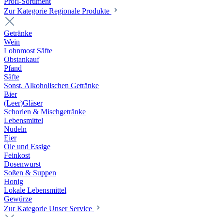
Profi-Sortiment
Zur Kategorie Regionale Produkte
Getränke
Wein
Lohnmost Säfte
Obstankauf
Pfand
Säfte
Sonst. Alkoholischen Getränke
Bier
(Leer)Gläser
Schorlen & Mischgetränke
Lebensmittel
Nudeln
Eier
Öle und Essige
Feinkost
Dosenwurst
Soßen & Suppen
Honig
Lokale Lebensmittel
Gewürze
Zur Kategorie Unser Service