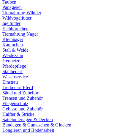
Tauben
Papageien
Tiernahrung Wildtier
Wildvogelfutter
Igelfuttter
Eichhörnchen
Tiernahrung Nager
Kleinnager
Kaninchen
Stall & Weide
Weidezaun
Heunetze
Pferdepflege
Stallbedarf
Waschservice
Einstreu
Tierbedarf Pferd
Sättel und Zubehör
Trensen und Zubehör
Fliegenschutz
Gebisse und Zubehör
Halfter & Stricke
Sattelunterlagen & Decken
Bandagen & Gamaschen & Glocken
Longieren und Bodenarbeit