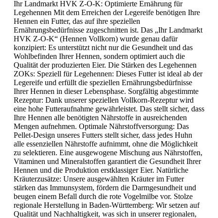
Ihr Landmarkt HVK Z-O-K: Optimierte Ernährung für
Legehennen Mit dem Erreichen der Legereife benötigen Ihre
Hennen ein Futter, das auf ihre speziellen
Ernährungsbedürfnisse zugeschnitten ist. Das „Ihr Landmarkt
HVK Z-O-K“ (Hennen Vollkorn) wurde genau dafür
konzipiert: Es unterstützt nicht nur die Gesundheit und das
Wohlbefinden Ihrer Hennen, sondern optimiert auch die
Qualität der produzierten Eier. Die Stärken des Legehennen
ZOKs: Speziell für Legehennen: Dieses Futter ist ideal ab der
Legereife und erfüllt die speziellen Ernährungsbedürfnisse
Ihrer Hennen in dieser Lebensphase. Sorgfältig abgestimmte
Rezeptur: Dank unserer speziellen Vollkorn-Rezeptur wird
eine hohe Futteraufnahme gewährleistet. Das stellt sicher, dass
Ihre Hennen alle benötigten Nährstoffe in ausreichenden
Mengen aufnehmen. Optimale Nährstoffversorgung: Das
Pellet-Design unseres Futters stellt sicher, dass jedes Huhn
alle essenziellen Nährstoffe aufnimmt, ohne die Möglichkeit
zu selektieren. Eine ausgewogene Mischung aus Nährstoffen,
Vitaminen und Mineralstoffen garantiert die Gesundheit Ihrer
Hennen und die Produktion erstklassiger Eier. Natürliche
Kräuterzusätze: Unsere ausgewählten Kräuter im Futter
stärken das Immunsystem, fördern die Darmgesundheit und
beugen einem Befall durch die rote Vogelmilbe vor. Stolze
regionale Herstellung in Baden-Württemberg: Wir setzen auf
Qualität und Nachhaltigkeit, was sich in unserer regionalen,