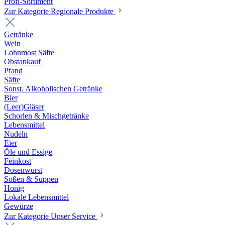
Profi-Sortiment
Zur Kategorie Regionale Produkte
Getränke
Wein
Lohnmost Säfte
Obstankauf
Pfand
Säfte
Sonst. Alkoholischen Getränke
Bier
(Leer)Gläser
Schorlen & Mischgetränke
Lebensmittel
Nudeln
Eier
Öle und Essige
Feinkost
Dosenwurst
Soßen & Suppen
Honig
Lokale Lebensmittel
Gewürze
Zur Kategorie Unser Service