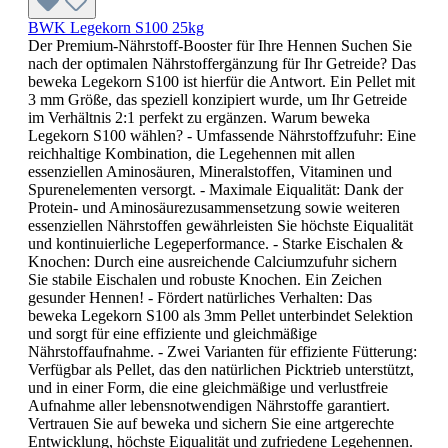
BWK Legekorn S100 25kg
Der Premium-Nährstoff-Booster für Ihre Hennen Suchen Sie
nach der optimalen Nährstoffergänzung für Ihr Getreide? Das
beweka Legekorn S100 ist hierfür die Antwort. Ein Pellet mit
3 mm Größe, das speziell konzipiert wurde, um Ihr Getreide
im Verhältnis 2:1 perfekt zu ergänzen. Warum beweka
Legekorn S100 wählen? - Umfassende Nährstoffzufuhr: Eine
reichhaltige Kombination, die Legehennen mit allen
essenziellen Aminosäuren, Mineralstoffen, Vitaminen und
Spurenelementen versorgt. - Maximale Eiqualität: Dank der
Protein- und Aminosäurezusammensetzung sowie weiteren
essenziellen Nährstoffen gewährleisten Sie höchste Eiqualität
und kontinuierliche Legeperformance. - Starke Eischalen &
Knochen: Durch eine ausreichende Calciumzufuhr sichern
Sie stabile Eischalen und robuste Knochen. Ein Zeichen
gesunder Hennen! - Fördert natürliches Verhalten: Das
beweka Legekorn S100 als 3mm Pellet unterbindet Selektion
und sorgt für eine effiziente und gleichmäßige
Nährstoffaufnahme. - Zwei Varianten für effiziente Fütterung:
Verfügbar als Pellet, das den natürlichen Picktrieb unterstützt,
und in einer Form, die eine gleichmäßige und verlustfreie
Aufnahme aller lebensnotwendigen Nährstoffe garantiert.
Vertrauen Sie auf beweka und sichern Sie eine artgerechte
Entwicklung, höchste Eiqualität und zufriedene Legehennen.