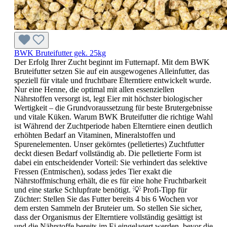
BWK Bruteifutter gek. 25kg
Der Erfolg Ihrer Zucht beginnt im Futternapf. Mit dem BWK
Bruteifutter setzen Sie auf ein ausgewogenes Alleinfutter, das
speziell für vitale und fruchtbare Elterntiere entwickelt wurde.
Nur eine Henne, die optimal mit allen essenziellen
Nährstoffen versorgt ist, legt Eier mit höchster biologischer
Wertigkeit – die Grundvoraussetzung für beste Brutergebnisse
und vitale Küken. Warum BWK Bruteifutter die richtige Wahl
ist Während der Zuchtperiode haben Elterntiere einen deutlich
erhöhten Bedarf an Vitaminen, Mineralstoffen und
Spurenelementen. Unser gekörntes (pelletiertes) Zuchtfutter
deckt diesen Bedarf vollständig ab. Die pelletierte Form ist
dabei ein entscheidender Vorteil: Sie verhindert das selektive
Fressen (Entmischen), sodass jedes Tier exakt die
Nährstoffmischung erhält, die es für eine hohe Fruchtbarkeit
und eine starke Schlupfrate benötigt. 💡 Profi-Tipp für
Züchter: Stellen Sie das Futter bereits 4 bis 6 Wochen vor
dem ersten Sammeln der Bruteier um. So stellen Sie sicher,
dass der Organismus der Elterntiere vollständig gesättigt ist
und die Nährstoffe bereits im Ei eingelagert werden, bevor die