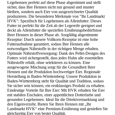
Legehennen perfekt auf diese Phase abgestimmt und stellt
sicher, dass Ihre Hennen nicht nur gesund und munter
bleiben, sondern auch Eier von ausgezeichneter Qualität
produzieren. Die besonderen Merkmale von "Ihr Landmarkt
HVK": Spezifisch für Legehennen als Alleinfutter: Dieses
Futter ist perfekt für die Zeit ab der Legereife geeignet und
deckt als Alleinfutter die speziellen Ernährungsbedürfnisse
Ihrer Hennen in dieser Phase ab. Sorgfältig abgestimmte
Rezeptur: Durch unsere Vollkorn-Rezeptur ist eine hohe
Futteraufnahme garantiert, sodass Ihre Hennen alle
notwendigen Nährstoffe in der richtigen Menge erhalten.
Optimale Nährstoffversorgung: Dank des Pellet-Designs des
Futters wird sichergestellt, dass jedes Huhn alle essentiellen
Nährstoffe erhält, ohne selektieren zu können. Eine
ausgewogene Mischung sorgt für die Gesundheit Ihrer
Hennen und die Produktion hochwertiger Eier. Regionale
Herstellung in Baden-Württemberg: Unsere Produktion in
Baden-Württemberg steht für Qualität und Tradition, sodass
Sie sicher sein können, ein erstklassiges Produkt zu erhalten.
Eindeutige Vorteile für Ihre Eier: Mit HVK erhalten Sie Eier
mit stabilen Eischalen, einer appetitlichen Dotterfarbe und
gesunden Legehennen. Ideal für die Direktvermarktung und
den Eigenverzehr. Bieten Sie Ihren Hennen mit „Ihr
Landmarkt HVK“ eine Premium-Ernährung und genießen Sie
gleichzeitig Eier von bester Qualität.