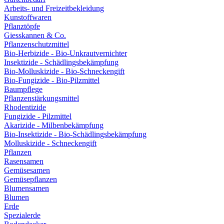
Arbeits- und Freizeitbekleidung
Kunstoffwaren
Pflanztöpfe
Giesskannen & Co.
Pflanzenschutzmittel
Bio-Herbizide - Bio-Unkrautvernichter
Insektizide - Schädlingsbekämpfung
Bio-Molluskizide - Bio-Schneckengift
Bio-Fungizide - Bio-Pilzmittel
Baumpflege
Pflanzenstärkungsmittel
Rhodentizide
Fungizide - Pilzmittel
Akarizide - Milbenbekämpfung
Bio-Insektizide - Bio-Schädlingsbekämpfung
Molluskizide - Schneckengift
Pflanzen
Rasensamen
Gemüsesamen
Gemüsepflanzen
Blumensamen
Blumen
Erde
Spezialerde