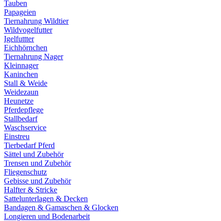
Tauben
Papageien
Tiernahrung Wildtier
Wildvogelfutter
Igelfuttter
Eichhörnchen
Tiernahrung Nager
Kleinnager
Kaninchen
Stall & Weide
Weidezaun
Heunetze
Pferdepflege
Stallbedarf
Waschservice
Einstreu
Tierbedarf Pferd
Sättel und Zubehör
Trensen und Zubehör
Fliegenschutz
Gebisse und Zubehör
Halfter & Stricke
Sattelunterlagen & Decken
Bandagen & Gamaschen & Glocken
Longieren und Bodenarbeit