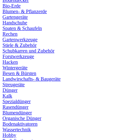
Bodendecker
Bio-Erde
Blumen- & Pflanzerde
Gartengeräte
Handschuhe
Spaten & Schaufeln
Rechen
Gartenwerkzeuge
Stiele & Zubehör
Schubkarren und Zubehör
Forstwerkzeuge
Hacken
Wintergeräte
Besen & Bürsten
Landwirschafts- & Baugeräte
Streugeräte
Dünger
Kalk
Spezialdünger
Rasendünger
Blumendünger
Organische Dünger
Bodenaktivatoren
Wassertechnik
Hobby