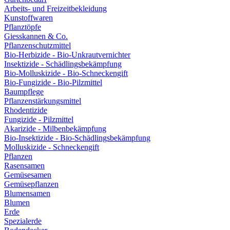
Arbeits- und Freizeitbekleidung
Kunstoffwaren
Pflanztöpfe
Giesskannen & Co.
Pflanzenschutzmittel
Bio-Herbizide - Bio-Unkrautvernichter
Insektizide - Schädlingsbekämpfung
Bio-Molluskizide - Bio-Schneckengift
Bio-Fungizide - Bio-Pilzmittel
Baumpflege
Pflanzenstärkungsmittel
Rhodentizide
Fungizide - Pilzmittel
Akarizide - Milbenbekämpfung
Bio-Insektizide - Bio-Schädlingsbekämpfung
Molluskizide - Schneckengift
Pflanzen
Rasensamen
Gemüsesamen
Gemüsepflanzen
Blumensamen
Blumen
Erde
Spezialerde