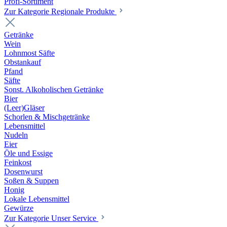
Profi-Sortiment
Zur Kategorie Regionale Produkte
Getränke
Wein
Lohnmost Säfte
Obstankauf
Pfand
Säfte
Sonst. Alkoholischen Getränke
Bier
(Leer)Gläser
Schorlen & Mischgetränke
Lebensmittel
Nudeln
Eier
Öle und Essige
Feinkost
Dosenwurst
Soßen & Suppen
Honig
Lokale Lebensmittel
Gewürze
Zur Kategorie Unser Service