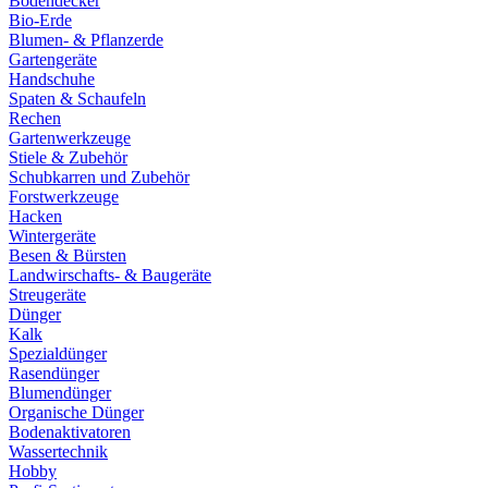
Bodendecker
Bio-Erde
Blumen- & Pflanzerde
Gartengeräte
Handschuhe
Spaten & Schaufeln
Rechen
Gartenwerkzeuge
Stiele & Zubehör
Schubkarren und Zubehör
Forstwerkzeuge
Hacken
Wintergeräte
Besen & Bürsten
Landwirschafts- & Baugeräte
Streugeräte
Dünger
Kalk
Spezialdünger
Rasendünger
Blumendünger
Organische Dünger
Bodenaktivatoren
Wassertechnik
Hobby