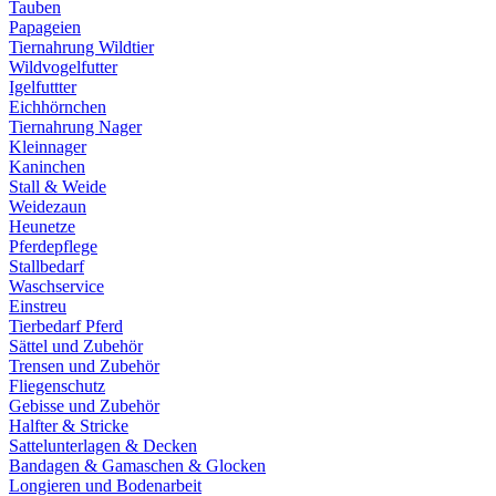
Tauben
Papageien
Tiernahrung Wildtier
Wildvogelfutter
Igelfuttter
Eichhörnchen
Tiernahrung Nager
Kleinnager
Kaninchen
Stall & Weide
Weidezaun
Heunetze
Pferdepflege
Stallbedarf
Waschservice
Einstreu
Tierbedarf Pferd
Sättel und Zubehör
Trensen und Zubehör
Fliegenschutz
Gebisse und Zubehör
Halfter & Stricke
Sattelunterlagen & Decken
Bandagen & Gamaschen & Glocken
Longieren und Bodenarbeit