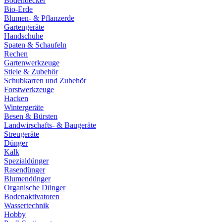
Bodendecker
Bio-Erde
Blumen- & Pflanzerde
Gartengeräte
Handschuhe
Spaten & Schaufeln
Rechen
Gartenwerkzeuge
Stiele & Zubehör
Schubkarren und Zubehör
Forstwerkzeuge
Hacken
Wintergeräte
Besen & Bürsten
Landwirschafts- & Baugeräte
Streugeräte
Dünger
Kalk
Spezialdünger
Rasendünger
Blumendünger
Organische Dünger
Bodenaktivatoren
Wassertechnik
Hobby