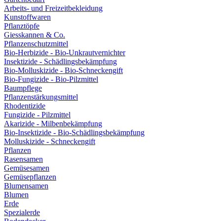
Arbeits- und Freizeitbekleidung
Kunstoffwaren
Pflanztöpfe
Giesskannen & Co.
Pflanzenschutzmittel
Bio-Herbizide - Bio-Unkrautvernichter
Insektizide - Schädlingsbekämpfung
Bio-Molluskizide - Bio-Schneckengift
Bio-Fungizide - Bio-Pilzmittel
Baumpflege
Pflanzenstärkungsmittel
Rhodentizide
Fungizide - Pilzmittel
Akarizide - Milbenbekämpfung
Bio-Insektizide - Bio-Schädlingsbekämpfung
Molluskizide - Schneckengift
Pflanzen
Rasensamen
Gemüsesamen
Gemüsepflanzen
Blumensamen
Blumen
Erde
Spezialerde