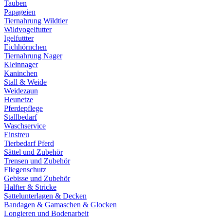
Tauben
Papageien
Tiernahrung Wildtier
Wildvogelfutter
Igelfuttter
Eichhörnchen
Tiernahrung Nager
Kleinnager
Kaninchen
Stall & Weide
Weidezaun
Heunetze
Pferdepflege
Stallbedarf
Waschservice
Einstreu
Tierbedarf Pferd
Sättel und Zubehör
Trensen und Zubehör
Fliegenschutz
Gebisse und Zubehör
Halfter & Stricke
Sattelunterlagen & Decken
Bandagen & Gamaschen & Glocken
Longieren und Bodenarbeit