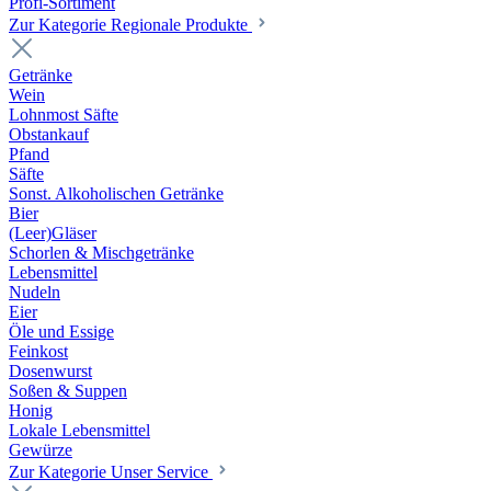
Profi-Sortiment
Zur Kategorie Regionale Produkte
Getränke
Wein
Lohnmost Säfte
Obstankauf
Pfand
Säfte
Sonst. Alkoholischen Getränke
Bier
(Leer)Gläser
Schorlen & Mischgetränke
Lebensmittel
Nudeln
Eier
Öle und Essige
Feinkost
Dosenwurst
Soßen & Suppen
Honig
Lokale Lebensmittel
Gewürze
Zur Kategorie Unser Service