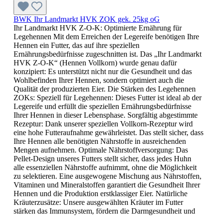
BWK Ihr Landmarkt HVK ZOK gek. 25kg oG
Ihr Landmarkt HVK Z-O-K: Optimierte Ernährung für
Legehennen Mit dem Erreichen der Legereife benötigen Ihre
Hennen ein Futter, das auf ihre speziellen
Ernährungsbedürfnisse zugeschnitten ist. Das „Ihr Landmarkt
HVK Z-O-K“ (Hennen Vollkorn) wurde genau dafür
konzipiert: Es unterstützt nicht nur die Gesundheit und das
Wohlbefinden Ihrer Hennen, sondern optimiert auch die
Qualität der produzierten Eier. Die Stärken des Legehennen
ZOKs: Speziell für Legehennen: Dieses Futter ist ideal ab der
Legereife und erfüllt die speziellen Ernährungsbedürfnisse
Ihrer Hennen in dieser Lebensphase. Sorgfältig abgestimmte
Rezeptur: Dank unserer speziellen Vollkorn-Rezeptur wird
eine hohe Futteraufnahme gewährleistet. Das stellt sicher, dass
Ihre Hennen alle benötigten Nährstoffe in ausreichenden
Mengen aufnehmen. Optimale Nährstoffversorgung: Das
Pellet-Design unseres Futters stellt sicher, dass jedes Huhn
alle essenziellen Nährstoffe aufnimmt, ohne die Möglichkeit
zu selektieren. Eine ausgewogene Mischung aus Nährstoffen,
Vitaminen und Mineralstoffen garantiert die Gesundheit Ihrer
Hennen und die Produktion erstklassiger Eier. Natürliche
Kräuterzusätze: Unsere ausgewählten Kräuter im Futter
stärken das Immunsystem, fördern die Darmgesundheit und