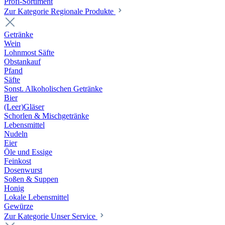
Profi-Sortiment
Zur Kategorie Regionale Produkte
Getränke
Wein
Lohnmost Säfte
Obstankauf
Pfand
Säfte
Sonst. Alkoholischen Getränke
Bier
(Leer)Gläser
Schorlen & Mischgetränke
Lebensmittel
Nudeln
Eier
Öle und Essige
Feinkost
Dosenwurst
Soßen & Suppen
Honig
Lokale Lebensmittel
Gewürze
Zur Kategorie Unser Service