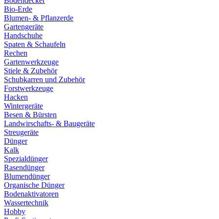
Bodendecker
Bio-Erde
Blumen- & Pflanzerde
Gartengeräte
Handschuhe
Spaten & Schaufeln
Rechen
Gartenwerkzeuge
Stiele & Zubehör
Schubkarren und Zubehör
Forstwerkzeuge
Hacken
Wintergeräte
Besen & Bürsten
Landwirschafts- & Baugeräte
Streugeräte
Dünger
Kalk
Spezialdünger
Rasendünger
Blumendünger
Organische Dünger
Bodenaktivatoren
Wassertechnik
Hobby