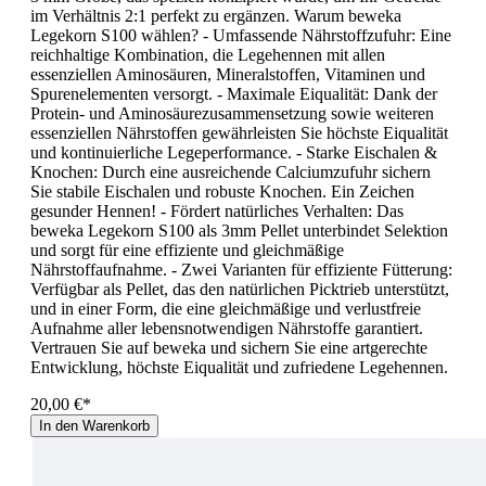
im Verhältnis 2:1 perfekt zu ergänzen. Warum beweka
Legekorn S100 wählen? - Umfassende Nährstoffzufuhr: Eine
reichhaltige Kombination, die Legehennen mit allen
essenziellen Aminosäuren, Mineralstoffen, Vitaminen und
Spurenelementen versorgt. - Maximale Eiqualität: Dank der
Protein- und Aminosäurezusammensetzung sowie weiteren
essenziellen Nährstoffen gewährleisten Sie höchste Eiqualität
und kontinuierliche Legeperformance. - Starke Eischalen &
Knochen: Durch eine ausreichende Calciumzufuhr sichern
Sie stabile Eischalen und robuste Knochen. Ein Zeichen
gesunder Hennen! - Fördert natürliches Verhalten: Das
beweka Legekorn S100 als 3mm Pellet unterbindet Selektion
und sorgt für eine effiziente und gleichmäßige
Nährstoffaufnahme. - Zwei Varianten für effiziente Fütterung:
Verfügbar als Pellet, das den natürlichen Picktrieb unterstützt,
und in einer Form, die eine gleichmäßige und verlustfreie
Aufnahme aller lebensnotwendigen Nährstoffe garantiert.
Vertrauen Sie auf beweka und sichern Sie eine artgerechte
Entwicklung, höchste Eiqualität und zufriedene Legehennen.
20,00 €*
In den Warenkorb