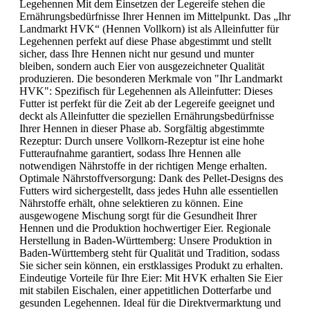
Legehennen Mit dem Einsetzen der Legereife stehen die
Ernährungsbedürfnisse Ihrer Hennen im Mittelpunkt. Das „Ihr
Landmarkt HVK“ (Hennen Vollkorn) ist als Alleinfutter für
Legehennen perfekt auf diese Phase abgestimmt und stellt
sicher, dass Ihre Hennen nicht nur gesund und munter
bleiben, sondern auch Eier von ausgezeichneter Qualität
produzieren. Die besonderen Merkmale von "Ihr Landmarkt
HVK": Spezifisch für Legehennen als Alleinfutter: Dieses
Futter ist perfekt für die Zeit ab der Legereife geeignet und
deckt als Alleinfutter die speziellen Ernährungsbedürfnisse
Ihrer Hennen in dieser Phase ab. Sorgfältig abgestimmte
Rezeptur: Durch unsere Vollkorn-Rezeptur ist eine hohe
Futteraufnahme garantiert, sodass Ihre Hennen alle
notwendigen Nährstoffe in der richtigen Menge erhalten.
Optimale Nährstoffversorgung: Dank des Pellet-Designs des
Futters wird sichergestellt, dass jedes Huhn alle essentiellen
Nährstoffe erhält, ohne selektieren zu können. Eine
ausgewogene Mischung sorgt für die Gesundheit Ihrer
Hennen und die Produktion hochwertiger Eier. Regionale
Herstellung in Baden-Württemberg: Unsere Produktion in
Baden-Württemberg steht für Qualität und Tradition, sodass
Sie sicher sein können, ein erstklassiges Produkt zu erhalten.
Eindeutige Vorteile für Ihre Eier: Mit HVK erhalten Sie Eier
mit stabilen Eischalen, einer appetitlichen Dotterfarbe und
gesunden Legehennen. Ideal für die Direktvermarktung und