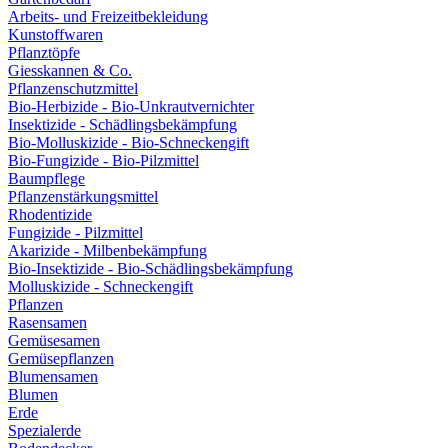
Arbeits- und Freizeitbekleidung
Kunstoffwaren
Pflanztöpfe
Giesskannen & Co.
Pflanzenschutzmittel
Bio-Herbizide - Bio-Unkrautvernichter
Insektizide - Schädlingsbekämpfung
Bio-Molluskizide - Bio-Schneckengift
Bio-Fungizide - Bio-Pilzmittel
Baumpflege
Pflanzenstärkungsmittel
Rhodentizide
Fungizide - Pilzmittel
Akarizide - Milbenbekämpfung
Bio-Insektizide - Bio-Schädlingsbekämpfung
Molluskizide - Schneckengift
Pflanzen
Rasensamen
Gemüsesamen
Gemüsepflanzen
Blumensamen
Blumen
Erde
Spezialerde