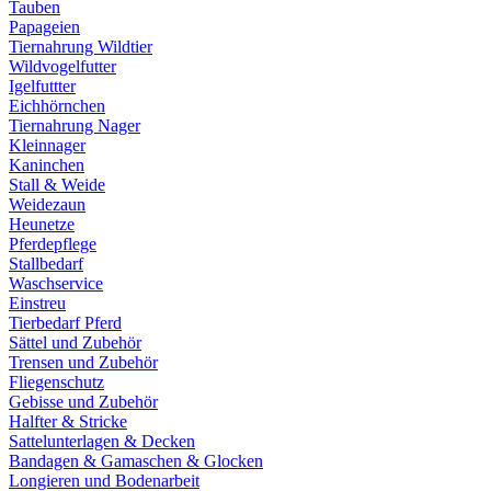
Tauben
Papageien
Tiernahrung Wildtier
Wildvogelfutter
Igelfuttter
Eichhörnchen
Tiernahrung Nager
Kleinnager
Kaninchen
Stall & Weide
Weidezaun
Heunetze
Pferdepflege
Stallbedarf
Waschservice
Einstreu
Tierbedarf Pferd
Sättel und Zubehör
Trensen und Zubehör
Fliegenschutz
Gebisse und Zubehör
Halfter & Stricke
Sattelunterlagen & Decken
Bandagen & Gamaschen & Glocken
Longieren und Bodenarbeit