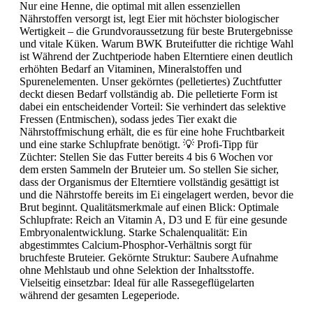
Nur eine Henne, die optimal mit allen essenziellen
Nährstoffen versorgt ist, legt Eier mit höchster biologischer
Wertigkeit – die Grundvoraussetzung für beste Brutergebnisse
und vitale Küken. Warum BWK Bruteifutter die richtige Wahl
ist Während der Zuchtperiode haben Elterntiere einen deutlich
erhöhten Bedarf an Vitaminen, Mineralstoffen und
Spurenelementen. Unser gekörntes (pelletiertes) Zuchtfutter
deckt diesen Bedarf vollständig ab. Die pelletierte Form ist
dabei ein entscheidender Vorteil: Sie verhindert das selektive
Fressen (Entmischen), sodass jedes Tier exakt die
Nährstoffmischung erhält, die es für eine hohe Fruchtbarkeit
und eine starke Schlupfrate benötigt. 💡 Profi-Tipp für
Züchter: Stellen Sie das Futter bereits 4 bis 6 Wochen vor
dem ersten Sammeln der Bruteier um. So stellen Sie sicher,
dass der Organismus der Elterntiere vollständig gesättigt ist
und die Nährstoffe bereits im Ei eingelagert werden, bevor die
Brut beginnt. Qualitätsmerkmale auf einen Blick: Optimale
Schlupfrate: Reich an Vitamin A, D3 und E für eine gesunde
Embryonalentwicklung. Starke Schalenqualität: Ein
abgestimmtes Calcium-Phosphor-Verhältnis sorgt für
bruchfeste Bruteier. Gekörnte Struktur: Saubere Aufnahme
ohne Mehlstaub und ohne Selektion der Inhaltsstoffe.
Vielseitig einsetzbar: Ideal für alle Rassegeflügelarten
während der gesamten Legeperiode.