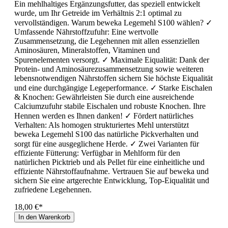
Ein mehlhaltiges Ergänzungsfutter, das speziell entwickelt
wurde, um Ihr Getreide im Verhältnis 2:1 optimal zu
vervollständigen. Warum beweka Legemehl S100 wählen? ✓
Umfassende Nährstoffzufuhr: Eine wertvolle
Zusammensetzung, die Legehennen mit allen essenziellen
Aminosäuren, Mineralstoffen, Vitaminen und
Spurenelementen versorgt. ✓ Maximale Eiqualität: Dank der
Protein- und Aminosäurezusammensetzung sowie weiteren
lebensnotwendigen Nährstoffen sichern Sie höchste Eiqualität
und eine durchgängige Legeperformance. ✓ Starke Eischalen
& Knochen: Gewährleisten Sie durch eine ausreichende
Calciumzufuhr stabile Eischalen und robuste Knochen. Ihre
Hennen werden es Ihnen danken! ✓ Fördert natürliches
Verhalten: Als homogen strukturiertes Mehl unterstützt
beweka Legemehl S100 das natürliche Pickverhalten und
sorgt für eine ausgeglichene Herde. ✓ Zwei Varianten für
effiziente Fütterung: Verfügbar in Mehlform für den
natürlichen Picktrieb und als Pellet für eine einheitliche und
effiziente Nährstoffaufnahme. Vertrauen Sie auf beweka und
sichern Sie eine artgerechte Entwicklung, Top-Eiqualität und
zufriedene Legehennen.
18,00 €*
In den Warenkorb