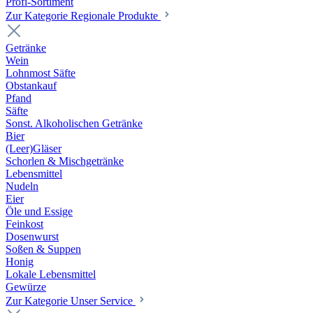
Profi-Sortiment
Zur Kategorie Regionale Produkte
Getränke
Wein
Lohnmost Säfte
Obstankauf
Pfand
Säfte
Sonst. Alkoholischen Getränke
Bier
(Leer)Gläser
Schorlen & Mischgetränke
Lebensmittel
Nudeln
Eier
Öle und Essige
Feinkost
Dosenwurst
Soßen & Suppen
Honig
Lokale Lebensmittel
Gewürze
Zur Kategorie Unser Service