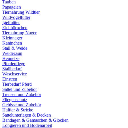
Tauben
Papageien
Tiernahrung Wildtier
Wildvogelfutter
Igelfuttter
Eichhörnchen
Tiernahrung Nager
Kleinnager
Kaninchen
Stall & Weide
Weidezaun
Heunetze
Pferdepflege
Stallbedarf
Waschservice
Einstreu
Tierbedarf Pferd
Sättel und Zubehör
Trensen und Zubehör
Fliegenschutz
Gebisse und Zubehör
Halfter & Stricke
Sattelunterlagen & Decken
Bandagen & Gamaschen & Glocken
Longieren und Bodenarbeit