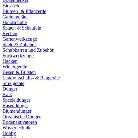
Bodendecker
Bio-Erde
Blumen- & Pflanzerde
Gartengeräte
Handschuhe
Spaten & Schaufeln
Rechen
Gartenwerkzeuge
Stiele & Zubehör
Schubkarren und Zubehör
Forstwerkzeuge
Hacken
Wintergeräte
Besen & Bürsten
Landwirschafts- & Baugeräte
Streugeräte
Dünger
Kalk
Spezialdünger
Rasendünger
Blumendünger
Organische Dünger
Bodenaktivatoren
Wassertechnik
Hobby