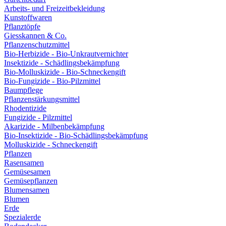
Arbeits- und Freizeitbekleidung
Kunstoffwaren
Pflanztöpfe
Giesskannen & Co.
Pflanzenschutzmittel
Bio-Herbizide - Bio-Unkrautvernichter
Insektizide - Schädlingsbekämpfung
Bio-Molluskizide - Bio-Schneckengift
Bio-Fungizide - Bio-Pilzmittel
Baumpflege
Pflanzenstärkungsmittel
Rhodentizide
Fungizide - Pilzmittel
Akarizide - Milbenbekämpfung
Bio-Insektizide - Bio-Schädlingsbekämpfung
Molluskizide - Schneckengift
Pflanzen
Rasensamen
Gemüsesamen
Gemüsepflanzen
Blumensamen
Blumen
Erde
Spezialerde